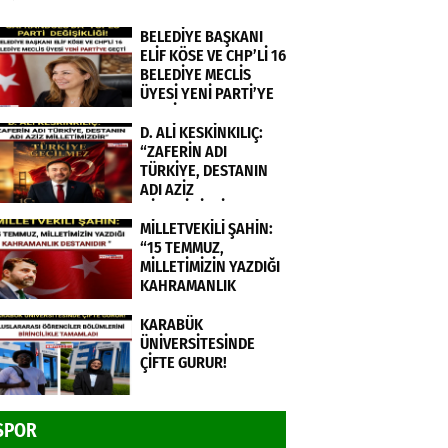
BELEDİYE BAŞKANI
ELİF KÖSE VE CHP’Lİ 16
BELEDİYE MECLİS
ÜYESİ YENİ PARTİ’YE
GEÇTİ.
D. ALİ KESKİNKILIÇ:
“ZAFERİN ADI
TÜRKİYE, DESTANIN
ADI AZİZ
MİLLETİMİZDİR”
MİLLETVEKİLİ ŞAHİN:
“15 TEMMUZ,
MİLLETİMİZİN YAZDIĞI
KAHRAMANLIK
DESTANIDIR ”
KARABÜK
ÜNİVERSİTESİNDE
ÇİFTE GURUR!
SPOR