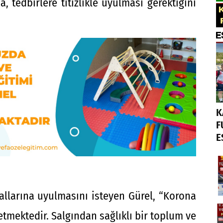
a, tedbirlere titizlikle uyulması gerektiğini
K
F
E
llarına uyulmasını isteyen Gürel, “Korona
mektedir. Salgından sağlıklı bir toplum ve