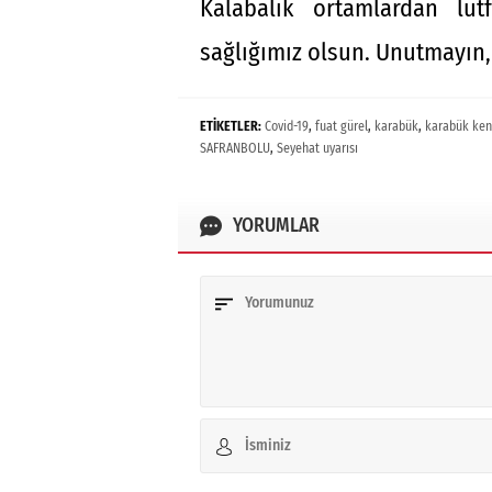
Kalabalık ortamlardan lü
sağlığımız olsun. Unutmayın, 
ETİKETLER:
Covid-19
,
fuat gürel
,
karabük
,
karabük ken
SAFRANBOLU
,
Seyehat uyarısı
YORUMLAR