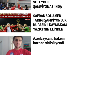
VOLEYBOL
ŞAMPİYONASI’NDA
TÜRKİYE KADIN MİLLİ
TAKIMI FRANSA’YI 3-0
SAFRANBOLU MEB
MAĞLUP ETTİ
TAKIMI ŞAMPİYONLUK
KUPASINI KAYMAKAM
YAZICI’NIN ELİNDEN
ALDI
Azerbaycanlı hakem,
korona virüsü yendi