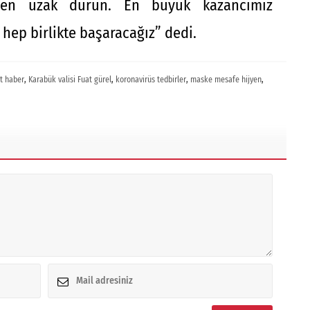
tfen uzak durun. En büyük kazancımız
hep birlikte başaracağız” dedi.
t haber
,
Karabük valisi Fuat gürel
,
koronavirüs tedbirler
,
maske mesafe hijyen
,