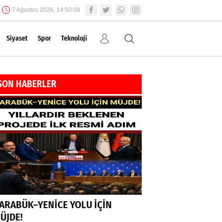
7 Ağustos 2026, 14:50:09
Siyaset
Spor
Teknoloji
SON HABERLER
ARABÜK–YENİCE YOLU İÇİN
ÜJDE!