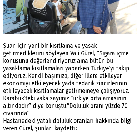
Şuan için yeni bir kısıtlama ve yasak
getirmediklerini söyleyen Vali Gürel, “Sigara içme
konusunu değerlendiriyoruz ama bütün bu
yasaklama kısıtlamaları yaparken Türkiye’yi takip
ediyoruz. Kendi başımıza, diğer illere etkileyen
ekonomiyi etkileyecek yada tedarik zincirlerinin
etkileyecek kısıtlamalar getirmemeye çalışıyoruz.
Karabük’teki vaka sayımız Türkiye ortalamasının
altındadır” diye konuştu.“Doluluk oranı yüzde 70
civarında”
Hastanedeki yatak doluluk oranları hakkında bilgi
veren Gürel, şunları kaydetti: