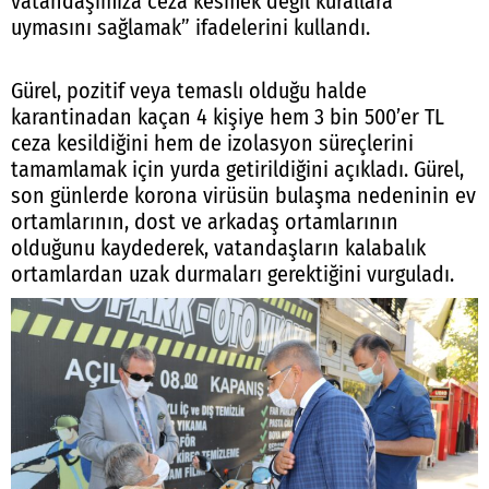
vatandaşımıza ceza kesmek değil kurallara
uymasını sağlamak” ifadelerini kullandı.
Gürel, pozitif veya temaslı olduğu halde
karantinadan kaçan 4 kişiye hem 3 bin 500’er TL
ceza kesildiğini hem de izolasyon süreçlerini
tamamlamak için yurda getirildiğini açıkladı. Gürel,
son günlerde korona virüsün bulaşma nedeninin ev
ortamlarının, dost ve arkadaş ortamlarının
olduğunu kaydederek, vatandaşların kalabalık
ortamlardan uzak durmaları gerektiğini vurguladı.