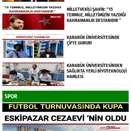
MİLLETVEKİLİ ŞAHİN: “15
TEMMUZ, MİLLETİMİZİN YAZDIĞI
KAHRAMANLIK DESTANIDIR ”
KARABÜK ÜNİVERSİTESİNDE
ÇİFTE GURUR!
KARABÜK ÜNİVERSİTESİNDEN
SAĞLIKTA YERLİ BİYOTEKNOLOJİ
HAMLESİ
SPOR