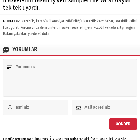
tek tek uyardı.
ETİKETLER:
karabük
,
karabük il emniyet müdürlüğü
,
karabük kent haber
,
Karabük valisi
Fuat gürel
,
Korona virüs denetimleri
,
maske mesafe hijyen
,
Pozotif vakada artış
,
Yoğun
Baķım yatakları yüzde 70 dolu
YORUMLAR
Henüz yorum yapılmamış. İlk yorumu yukarıdaki form aracılığıyla siz