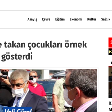
Asayiş
Çevre
Eğitim
Ekonomi
Kültür
Sağlık
e takan çocukları örnek
 gösterdi
K
M