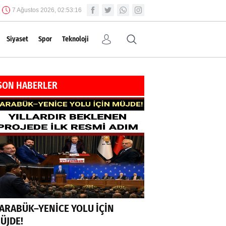
7 Ağustos 2026, 02:53:17
Siyaset
Spor
Teknoloji
SON HABERLER
ARABÜK–YENİCE YOLU İÇİN
ÜJDE!