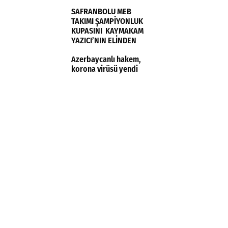
TÜRKİYE KADIN MİLLİ
SAFRANBOLU MEB
TAKIMI FRANSA’YI 3-0
TAKIMI ŞAMPİYONLUK
MAĞLUP ETTİ
KUPASINI KAYMAKAM
YAZICI’NIN ELİNDEN
ALDI
Azerbaycanlı hakem,
korona virüsü yendi