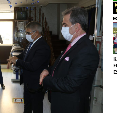
K
F
E