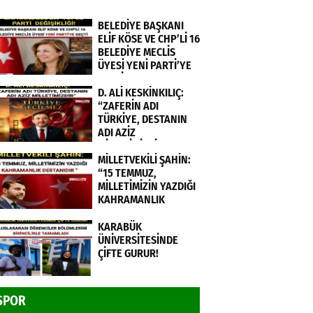
BELEDİYE BAŞKANI
ELİF KÖSE VE CHP’Lİ 16
BELEDİYE MECLİS
ÜYESİ YENİ PARTİ’YE
GEÇTİ.
D. ALİ KESKİNKILIÇ:
“ZAFERİN ADI
TÜRKİYE, DESTANIN
ADI AZİZ
MİLLETİMİZDİR”
MİLLETVEKİLİ ŞAHİN:
“15 TEMMUZ,
MİLLETİMİZİN YAZDIĞI
KAHRAMANLIK
DESTANIDIR ”
KARABÜK
ÜNİVERSİTESİNDE
ÇİFTE GURUR!
SPOR