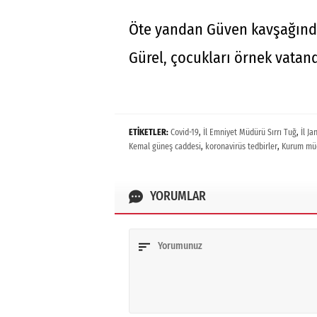
Öte yandan Güven kavşağında
Gürel, çocukları örnek vatand
ETİKETLER:
Covid-19
,
İl Emniyet Müdürü Sırrı Tuğ
,
İl J
Kemal güneş caddesi
,
koronavirüs tedbirler
,
Kurum müd
YORUMLAR