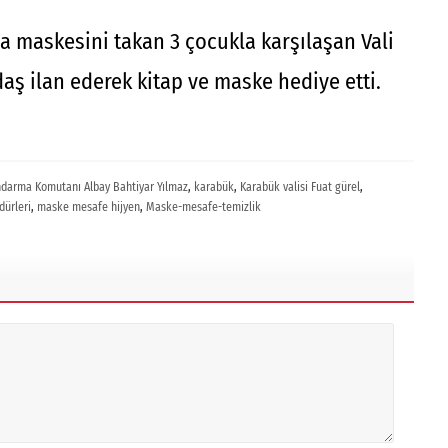
 maskesini takan 3 çocukla karşılaşan Vali
aş ilan ederek kitap ve maske hediye etti.
andarma Komutanı Albay Bahtiyar Yılmaz
,
karabük
,
Karabük valisi Fuat gürel
,
ürleri
,
maske mesafe hijyen
,
Maske-mesafe-temizlik