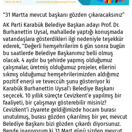
“31 Martta mevcut başkanı gözden çıkaracaksınız”
AK Parti Karabük Belediye Başkan adayı Prof. Dr.
Burhanettin Uysal, mahallede yaptığı konuşmada
vatandaşlara gösterdikleri ilgi nedeniyle teşekkür
ederek, “Değerli hemşehrilerim 6 gün sonra bugün
bu saatlerde Belediye Başkanımız belli olmuş
olacak. 4 aydır bu şehirde yapmış olduğumuz
çalışmalar, üretmiş olduğumuz projeler, ellerini
sıkmış olduğumuz hemşehrilerimizden aldığımız
pozitif enerji ve teveccüh şunu gösteriyor ki
Karabük Burhanettin Uysal’ı Belediye Başkanı
seçecek. 10 yıllık süreçte Cevizkent’e yapılmış bir
faaliyeti, bir çalışmayı gösterebilir misiniz?
Cevizkent’i ziyarete geldiğimizde hocam burası
unutulmuş, burası gözden çıkarılmış bir yer, mevcut
Belediye Başkanı bizi gözden çıkardı diyorsunuz.
Bende inanıyorum ki 31 Mart günü sizden mevcut