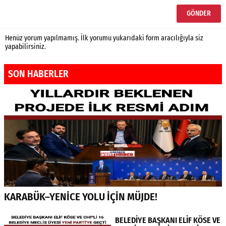
Henüz yorum yapılmamış. İlk yorumu yukarıdaki form aracılığıyla siz
yapabilirsiniz.
SON HABERLER
KARABÜK–YENİCE YOLU İÇİN MÜJDE!
BELEDİYE BAŞKANI ELİF KÖSE VE