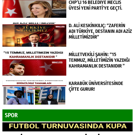
CHP’Lİ 16 BELEDİYE MECLİS
ÜYESİ YENİ PARTİ’YE GEÇTİ.
D. ALİ KESKİNKILIÇ: “ZAFERİN
ADI TÜRKİYE, DESTANIN ADI AZİZ
MİLLETİMİZDİR”
MİLLETVEKİLİ ŞAHİN: “15
TEMMUZ, MİLLETİMİZİN YAZDIĞI
KAHRAMANLIK DESTANIDIR ”
KARABÜK ÜNİVERSİTESİNDE
ÇİFTE GURUR!
SPOR