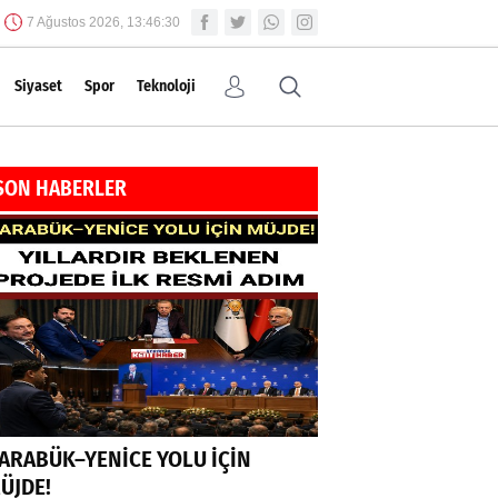
7 Ağustos 2026, 13:46:30
Siyaset
Spor
Teknoloji
SON HABERLER
ARABÜK–YENİCE YOLU İÇİN
ÜJDE!