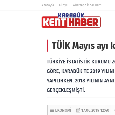
Anasayfa
Künye
Whatsapp İhbar Hattı
TÜİK Mayıs ayı k
TÜRKİYE İSTATİSTİK KURUMU 
GÖRE, KARABÜK’TE 2019 YILIN
YAPILIRKEN, 2018 YILININ AY
GERÇEKLEŞMİŞTİ.
EKONOMI
17.06.2019 12:40