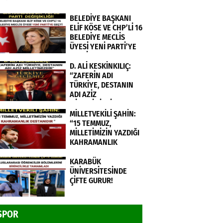
BELEDİYE BAŞKANI
ELİF KÖSE VE CHP’Lİ 16
BELEDİYE MECLİS
ÜYESİ YENİ PARTİ’YE
GEÇTİ.
D. ALİ KESKİNKILIÇ:
“ZAFERİN ADI
TÜRKİYE, DESTANIN
ADI AZİZ
MİLLETİMİZDİR”
MİLLETVEKİLİ ŞAHİN:
“15 TEMMUZ,
MİLLETİMİZİN YAZDIĞI
KAHRAMANLIK
DESTANIDIR ”
KARABÜK
ÜNİVERSİTESİNDE
ÇİFTE GURUR!
SPOR