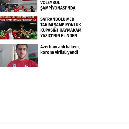
VOLEYBOL
ŞAMPİYONASI’NDA
TÜRKİYE KADIN MİLLİ
TAKIMI FRANSA’YI 3-0
SAFRANBOLU MEB
MAĞLUP ETTİ
TAKIMI ŞAMPİYONLUK
KUPASINI KAYMAKAM
YAZICI’NIN ELİNDEN
ALDI
Azerbaycanlı hakem,
korona virüsü yendi