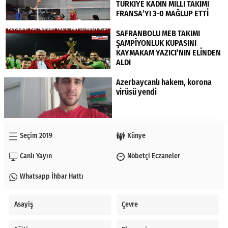
TÜRKİYE KADIN MİLLİ TAKIMI
FRANSA’YI 3-0 MAĞLUP ETTİ
SAFRANBOLU MEB TAKIMI
ŞAMPİYONLUK KUPASINI
KAYMAKAM YAZICI’NIN ELİNDEN
ALDI
Azerbaycanlı hakem, korona
virüsü yendi
Seçim 2019
Künye
Canlı Yayın
Nöbetçi Eczaneler
Whatsapp İhbar Hattı
Asayiş
Çevre