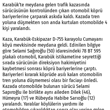
Karabük’te meydana gelen trafik kazasında
sürücüsünün kontrolünden çıkan otomobil köprü
bariyerlerine çarparak askıda kaldı. Kazada tren
yoluna düşmekten son anda kurtulan otomobilde 4
kişi yaralandı.
Kaza, Karabük-Eskipazar D-755 karayolu Cumayanı
köyü mevkisinde meydana geldi. Edinilen bilgiye
göre Selami Sağıroğlu (50) idaresindeki 78 BT 595
plakalı otomobil, Karabük istikametine seyrettiği
sırada sürücünün direksiyon hakimiyetini
kaybetmesi sonrası köprü bariyerlerine çarptı.
Bariyerleri kırarak köprüde asılı kalan otomobilin
tren yoluna düşmemesi olası bir faciayı önledi.
Kazada otomobilde bulunan sürücü Selami
Sapıroğlu ile birlikte aynı aileden Dilek (46),
Hümeyra (17) ve Rübeyda Habibe Sarıoğlu (12)
yaralandı. Yaralılar köylülerin yardımı ile
otomobilden çıkarıldıktan sonra olay yerine gelen