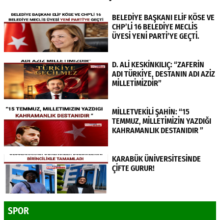
BELEDİYE BAŞKANI ELİF KÖSE VE
CHP’Lİ 16 BELEDİYE MECLİS
ÜYESİ YENİ PARTİ’YE GEÇTİ.
D. ALİ KESKİNKILIÇ: “ZAFERİN
ADI TÜRKİYE, DESTANIN ADI AZİZ
MİLLETİMİZDİR”
MİLLETVEKİLİ ŞAHİN: “15
TEMMUZ, MİLLETİMİZİN YAZDIĞI
KAHRAMANLIK DESTANIDIR ”
KARABÜK ÜNİVERSİTESİNDE
ÇİFTE GURUR!
SPOR