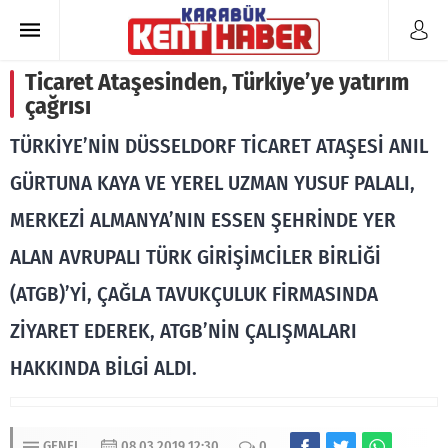
Ticaret Ataşesinden, Türkiye’ye yatırım
çağrısı
TÜRKİYE’NİN DÜSSELDORF TİCARET ATAŞESİ ANIL
GÜRTUNA KAYA VE YEREL UZMAN YUSUF PALALI,
MERKEZİ ALMANYA’NIN ESSEN ŞEHRİNDE YER
ALAN AVRUPALI TÜRK GİRİŞİMCİLER BİRLİĞİ
(ATGB)’Yİ, ÇAĞLA TAVUKÇULUK FİRMASINDA
ZİYARET EDEREK, ATGB’NİN ÇALIŞMALARI
HAKKINDA BİLGİ ALDI.
GENEL
08.03.2019 12:30
0