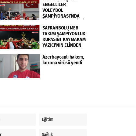
ENGELLİLER
VOLEYBOL
ŞAMPİYONASI’NDA
TÜRKİYE KADIN MİLLİ
TAKIMI FRANSA’YI 3-0
SAFRANBOLU MEB
MAĞLUP ETTİ
TAKIMI ŞAMPİYONLUK
KUPASINI KAYMAKAM
YAZICI’NIN ELİNDEN
ALDI
Azerbaycanlı hakem,
korona virüsü yendi
e
Eğitim
r
Sağlık