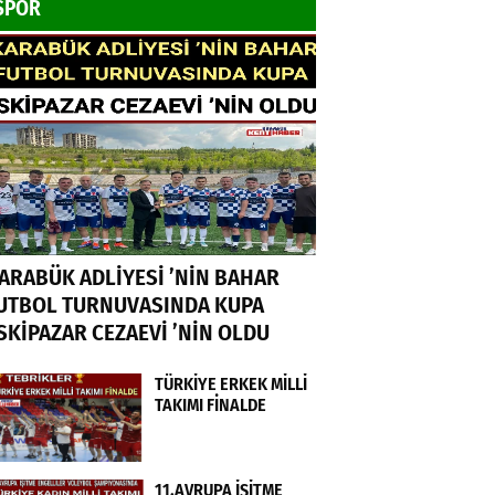
SPOR
ARABÜK ADLİYESİ ’NİN BAHAR
UTBOL TURNUVASINDA KUPA
SKİPAZAR CEZAEVİ ’NİN OLDU
TÜRKİYE ERKEK MİLLİ
TAKIMI FİNALDE
11.AVRUPA İŞİTME