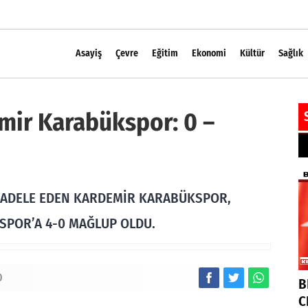
Asayiş
Çevre
Eğitim
Ekonomi
Kültür
Sağlık
emir Karabükspor: 0 –
MÜCADELE EDEN KARDEMİR KARABÜKSPOR,
SPOR’A 4-0 MAĞLUP OLDU.
0
B
C