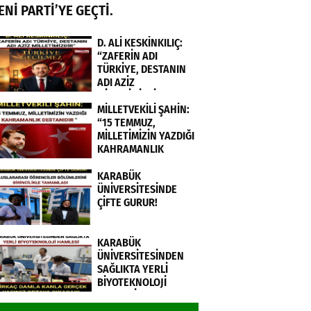
ENİ PARTİ’YE GEÇTİ.
D. ALİ KESKİNKILIÇ:
“ZAFERİN ADI
TÜRKİYE, DESTANIN
ADI AZİZ
MİLLETİMİZDİR”
MİLLETVEKİLİ ŞAHİN:
“15 TEMMUZ,
MİLLETİMİZİN YAZDIĞI
KAHRAMANLIK
DESTANIDIR ”
KARABÜK
ÜNİVERSİTESİNDE
ÇİFTE GURUR!
KARABÜK
ÜNİVERSİTESİNDEN
SAĞLIKTA YERLİ
BİYOTEKNOLOJİ
HAMLESİ