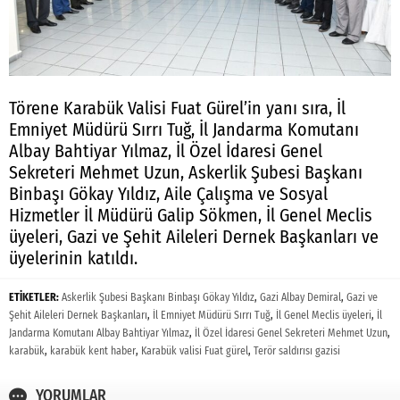
Törene Karabük Valisi Fuat Gürel’in yanı sıra, İl
Emniyet Müdürü Sırrı Tuğ, İl Jandarma Komutanı
Albay Bahtiyar Yılmaz, İl Özel İdaresi Genel
Sekreteri Mehmet Uzun, Askerlik Şubesi Başkanı
Binbaşı Gökay Yıldız, Aile Çalışma ve Sosyal
Hizmetler İl Müdürü Galip Sökmen, İl Genel Meclis
üyeleri, Gazi ve Şehit Aileleri Dernek Başkanları ve
üyelerinin katıldı.
ETİKETLER:
Askerlik Şubesi Başkanı Binbaşı Gökay Yıldız
,
Gazi Albay Demiral
,
Gazi ve
Şehit Aileleri Dernek Başkanları
,
İl Emniyet Müdürü Sırrı Tuğ
,
İl Genel Meclis üyeleri
,
İl
Jandarma Komutanı Albay Bahtiyar Yılmaz
,
İl Özel İdaresi Genel Sekreteri Mehmet Uzun
,
karabük
,
karabük kent haber
,
Karabük valisi Fuat gürel
,
Terör saldırısı gazisi
YORUMLAR