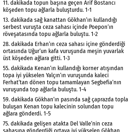
11. dakikada topun başına geçen Arif Bostancı
köşeden topu ağlarla buluşturdu. 1-1
13. dakikada sağ kanattan Gökhan’ın kullandığı
serbest vuruşta ceza sahası içinde Poepon’ın
röveşatasında topu ağlarla buluştu. 1-2
28. dakikada Erhan’ın ceza sahası içine gönderdiği
ortasında Uğur’un kafa vuruşunda meşin yuvarlak
üst köşeden ağlara gitti. 1-3
55. dakikada Kenan’ın kullandığı korner atışından
topa iyi yükselen Yalçın’ın vuruşunda kaleci
Ferhat’tan dönen topu tamamlayan Segbefia’nın
vuruşunda top ağlarla buluştu. 1-4
59. dakikada Gökhan’ın pasında sağ çaprazda topla
buluşan Kenan topu kalecinin solundan topu
ağlara gönderdi. 1-5
75. dakikada gelişen atakta Del Valle’nin ceza
sahasına gönderdiği ortaya iyi yükselen Gökhan