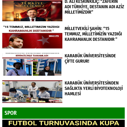
D. ALİ KESKİNKILIÇ: “ZAFERİN
ADI TÜRKİYE, DESTANIN ADI AZİZ
MİLLETİMİZDİR”
MİLLETVEKİLİ ŞAHİN: “15
TEMMUZ, MİLLETİMİZİN YAZDIĞI
KAHRAMANLIK DESTANIDIR ”
KARABÜK ÜNİVERSİTESİNDE
ÇİFTE GURUR!
KARABÜK ÜNİVERSİTESİNDEN
SAĞLIKTA YERLİ BİYOTEKNOLOJİ
HAMLESİ
SPOR