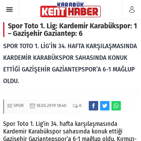
Spor Toto 1. Lig: Kardemir Karabükspor: 1
– Gazişehir Gaziantep: 6
SPOR TOTO 1. LİG’İN 34. HAFTA KARŞILAŞMASINDA
KARDEMİR KARABÜKSPOR SAHASINDA KONUK
ETTİĞİ GAZİŞEHİR GAZİANTEPSPOR’A 6-1 MAĞLUP
OLDU.
SPOR
18.05.2019 18:40
0
Spor Toto 1. Lig’in 34. hafta karşılaşmasında
Kardemir Karabükspor sahasında konuk ettiği
Gazişehir Gaziantepspor’a 6-1 mağlup oldu. Kırmızı-