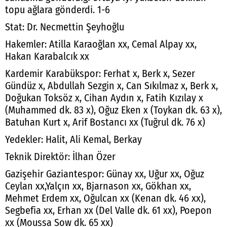
topu ağlara gönderdi. 1-6
Stat: Dr. Necmettin Şeyhoğlu
Hakemler: Atilla Karaoğlan xx, Cemal Alpay xx,
Hakan Karabalcık xx
Kardemir Karabükspor: Ferhat x, Berk x, Sezer
Gündüz x, Abdullah Sezgin x, Can Sıkılmaz x, Berk x,
Doğukan Toksöz x, Cihan Aydın x, Fatih Kızılay x
(Muhammed dk. 83 x), Oğuz Eken x (Toykan dk. 63 x),
Batuhan Kurt x, Arif Bostancı xx (Tuğrul dk. 76 x)
Yedekler: Halit, Ali Kemal, Berkay
Teknik Direktör: İlhan Özer
Gazişehir Gaziantespor: Günay xx, Uğur xx, Oğuz
Ceylan xx,Yalçın xx, Bjarnason xx, Gökhan xx,
Mehmet Erdem xx, Oğulcan xx (Kenan dk. 46 xx),
Segbefia xx, Erhan xx (Del Valle dk. 61 xx), Poepon
xx (Moussa Sow dk. 65 xx)