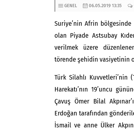
GENEL
06.05.2019 13:35
Suriye’nin Afrin bölgesinde
olan Piyade Astsubay Kıdem
verilmek üzere düzenlene
törende şehidin vasiyetinin 
Türk Silahlı Kuvvetleri’nin (
Harekatı’nın 19’uncu günü
Çavuş Ömer Bilal Akpınar’
Erdoğan tarafından gönderil
İsmail ve anne Ülker Akpına