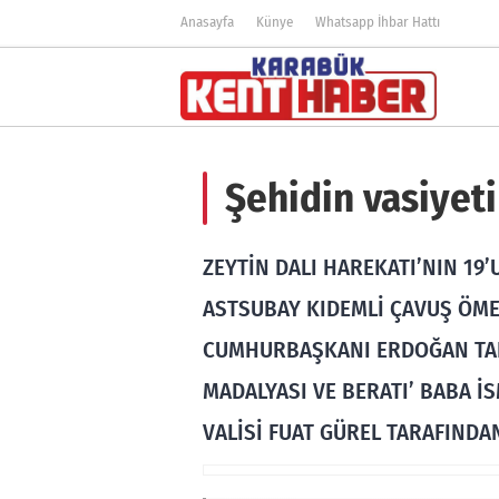
Anasayfa
Künye
Whatsapp İhbar Hattı
Şehidin vasiyeti
ZEYTİN DALI HAREKATI’NIN 19
ASTSUBAY KIDEMLİ ÇAVUŞ ÖMER
CUMHURBAŞKANI ERDOĞAN TAR
MADALYASI VE BERATI’ BABA İ
VALİSİ FUAT GÜREL TARAFINDAN