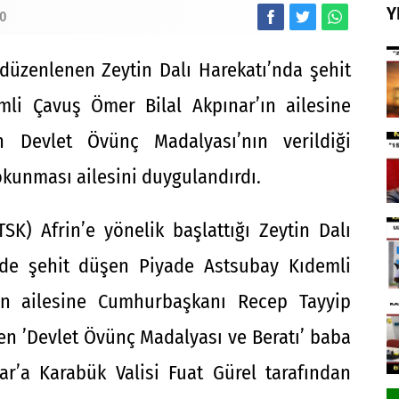
Y
0
 düzenlenen Zeytin Dalı Harekatı’nda şehit
li Çavuş Ömer Bilal Akpınar’ın ailesine
n Devlet Övünç Madalyası’nın verildiği
okunması ailesini duygulandırdı.
TSK) Afrin’e yönelik başlattığı Zeytin Dalı
nde şehit düşen Piyade Astsubay Kıdemli
ın ailesine Cumhurbaşkanı Recep Tayyip
en ’Devlet Övünç Madalyası ve Beratı’ baba
r’a Karabük Valisi Fuat Gürel tarafından