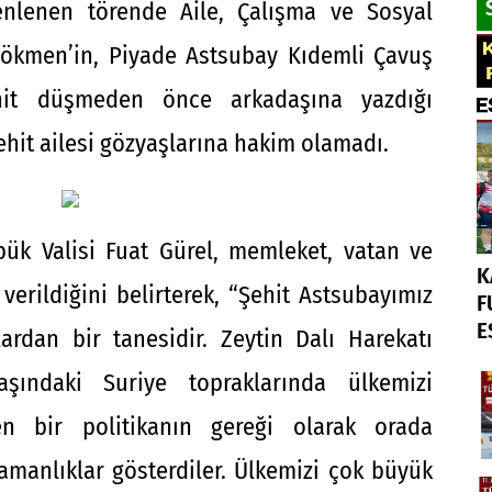
zenlenen törende Aile, Çalışma ve Sosyal
Sökmen’in, Piyade Astsubay Kıdemli Çavuş
hit düşmeden önce arkadaşına yazdığı
ehit ailesi gözyaşlarına hakim olamadı.
ük Valisi Fuat Gürel, memleket, vatan ve
K
 verildiğini belirterek, “Şehit Astsubayımız
F
E
rdan bir tanesidir. Zeytin Dalı Harekatı
ındaki Suriye topraklarında ülkemizi
en bir politikanın gereği olarak orada
amanlıklar gösterdiler. Ülkemizi çok büyük