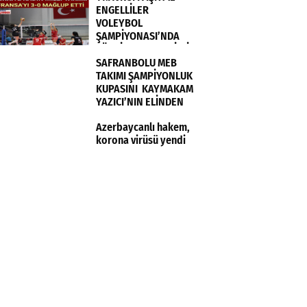
ENGELLİLER
VOLEYBOL
ŞAMPİYONASI’NDA
TÜRKİYE KADIN MİLLİ
TAKIMI FRANSA’YI 3-0
SAFRANBOLU MEB
MAĞLUP ETTİ
TAKIMI ŞAMPİYONLUK
KUPASINI KAYMAKAM
YAZICI’NIN ELİNDEN
ALDI
Azerbaycanlı hakem,
korona virüsü yendi