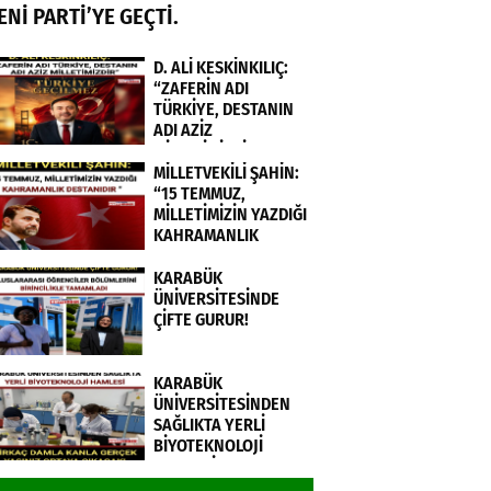
ENİ PARTİ’YE GEÇTİ.
D. ALİ KESKİNKILIÇ:
“ZAFERİN ADI
TÜRKİYE, DESTANIN
ADI AZİZ
MİLLETİMİZDİR”
MİLLETVEKİLİ ŞAHİN:
“15 TEMMUZ,
MİLLETİMİZİN YAZDIĞI
KAHRAMANLIK
DESTANIDIR ”
KARABÜK
ÜNİVERSİTESİNDE
ÇİFTE GURUR!
KARABÜK
ÜNİVERSİTESİNDEN
SAĞLIKTA YERLİ
BİYOTEKNOLOJİ
HAMLESİ