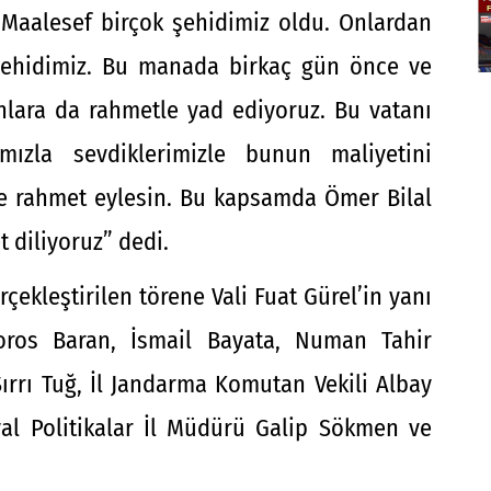
r. Maalesef birçok şehidimiz oldu. Onlardan
 şehidimiz. Bu manada birkaç gün önce ve
nlara da rahmetle yad ediyoruz. Bu vatanı
ımızla sevdiklerimizle bunun maliyetini
ze rahmet eylesin. Bu kapsamda Ömer Bilal
 diliyoruz” dedi.
rçekleştirilen törene Vali Fuat Gürel’in yanı
boros Baran, İsmail Bayata, Numan Tahir
ırrı Tuğ, İl Jandarma Komutan Vekili Albay
al Politikalar İl Müdürü Galip Sökmen ve