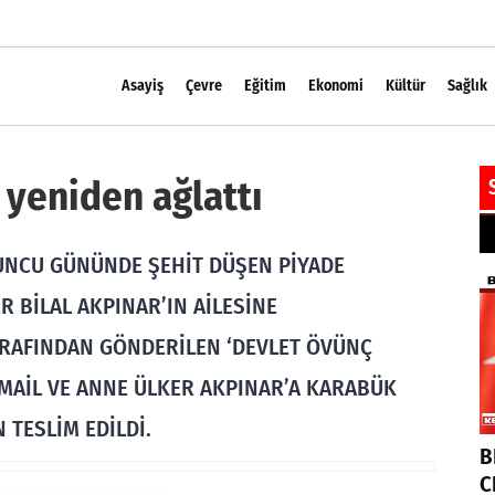
Asayiş
Çevre
Eğitim
Ekonomi
Kültür
Sağlık
 yeniden ağlattı
’UNCU GÜNÜNDE ŞEHİT DÜŞEN PİYADE
 BİLAL AKPINAR’IN AİLESİNE
AFINDAN GÖNDERİLEN ‘DEVLET ÖVÜNÇ
SMAİL VE ANNE ÜLKER AKPINAR’A KARABÜK
 TESLİM EDİLDİ.
B
C