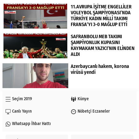
11.AVRUPA İŞİTME ENGELLİLER
VOLEYBOL ŞAMPİYONASI’NDA
TÜRKİYE KADIN MİLLİ TAKIMI
FRANSA’YI 3-0 MAĞLUP ETTİ
SAFRANBOLU MEB TAKIMI
ŞAMPİYONLUK KUPASINI
KAYMAKAM YAZICI’NIN ELİNDEN
ALDI
Azerbaycanlı hakem, korona
virüsü yendi
Seçim 2019
Künye
Canlı Yayın
Nöbetçi Eczaneler
Whatsapp İhbar Hattı