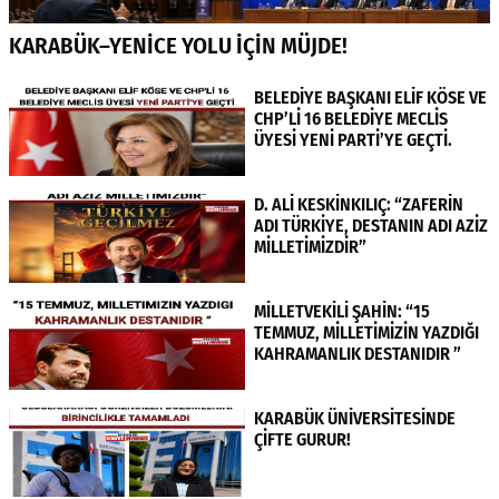
KARABÜK–YENİCE YOLU İÇİN MÜJDE!
BELEDİYE BAŞKANI ELİF KÖSE VE
CHP’Lİ 16 BELEDİYE MECLİS
ÜYESİ YENİ PARTİ’YE GEÇTİ.
D. ALİ KESKİNKILIÇ: “ZAFERİN
ADI TÜRKİYE, DESTANIN ADI AZİZ
MİLLETİMİZDİR”
MİLLETVEKİLİ ŞAHİN: “15
TEMMUZ, MİLLETİMİZİN YAZDIĞI
KAHRAMANLIK DESTANIDIR ”
KARABÜK ÜNİVERSİTESİNDE
ÇİFTE GURUR!