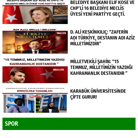
BELEDİYE BAŞKANI ELİF KÖSE VE
CHP’Lİ 16 BELEDİYE MECLİS
ÜYESİ YENİ PARTİ’YE GEÇTİ.
D. ALİ KESKİNKILIÇ: “ZAFERİN
ADI TÜRKİYE, DESTANIN ADI AZİZ
MİLLETİMİZDİR”
MİLLETVEKİLİ ŞAHİN: “15
TEMMUZ, MİLLETİMİZİN YAZDIĞI
KAHRAMANLIK DESTANIDIR ”
KARABÜK ÜNİVERSİTESİNDE
ÇİFTE GURUR!
SPOR