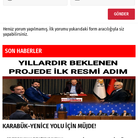
Henüz yorum yapılmamış. İlk yorumu yukarıdaki form aracılığıyla siz
yapabilirsiniz.
SON HABERLER
KARABÜK–YENİCE YOLU İÇİN MÜJDE!