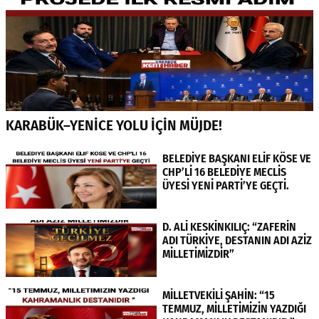
KARABÜK–YENİCE YOLU İÇİN MÜJDE!
BELEDİYE BAŞKANI ELİF KÖSE VE
CHP’Lİ 16 BELEDİYE MECLİS
ÜYESİ YENİ PARTİ’YE GEÇTİ.
D. ALİ KESKİNKILIÇ: “ZAFERİN
ADI TÜRKİYE, DESTANIN ADI AZİZ
MİLLETİMİZDİR”
MİLLETVEKİLİ ŞAHİN: “15
TEMMUZ, MİLLETİMİZİN YAZDIĞI