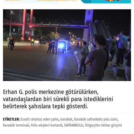
Erhan G. polis merkezine götürülürken,
vatandaşlardan biri sürekli para istediklerini
belirterek şahıslara tepki gösterdi.
ETİKETLER:
Esnafı rahatsiz eden şahıs
,
karabük
,
Karabük safranbolu yolu üzeri
,
Karabük terminali
,
Polis ekipleri kurtardi
,
SAFRANBOLU
,
Üstgeçitte intihar girişimi