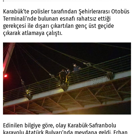
Karabük’te polisler tarafından Şehirlerarası Otobüs
Terminali’nde bulunan esnafı rahatsız ettiği
gerekçesi ile dışarı çıkartılan genç üst geçide
çıkarak atlamaya çalıştı.
Edinilen bilgiye göre, olay Karabük-Safranbolu
karayolu Atatürk Bulvarı’nda meydana geldi. Erhan