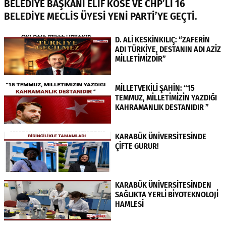
BELEDİYE BAŞKANI ELİF KÖSE VE CHP’Lİ 16
BELEDİYE MECLİS ÜYESİ YENİ PARTİ’YE GEÇTİ.
D. ALİ KESKİNKILIÇ: “ZAFERİN
ADI TÜRKİYE, DESTANIN ADI AZİZ
MİLLETİMİZDİR”
MİLLETVEKİLİ ŞAHİN: “15
TEMMUZ, MİLLETİMİZİN YAZDIĞI
KAHRAMANLIK DESTANIDIR ”
KARABÜK ÜNİVERSİTESİNDE
ÇİFTE GURUR!
KARABÜK ÜNİVERSİTESİNDEN
SAĞLIKTA YERLİ BİYOTEKNOLOJİ
HAMLESİ