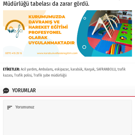
Müdürlüğü tabelası da zarar gördü.
ETİKETLER:
Acil yardım
,
Ambulans
,
eskipazar
,
karabük
,
Kavşak
,
SAFRANBOLU
,
trafik
kazası
,
Trafik polisi
,
Trafik şube müdürlüğü
YORUMLAR