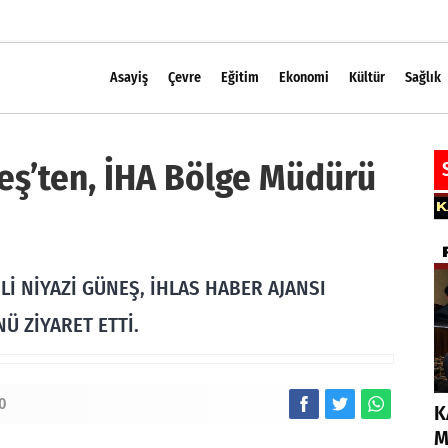
Asayiş
Çevre
Eğitim
Ekonomi
Kültür
Sağlık
neş’ten, İHA Bölge Müdürü
Lİ NİYAZİ GÜNEŞ, İHLAS HABER AJANSI
 ZİYARET ETTİ.
0
K
M