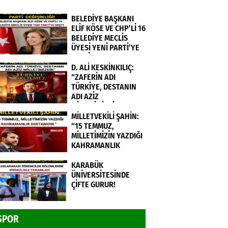
BELEDİYE BAŞKANI
ELİF KÖSE VE CHP’Lİ 16
BELEDİYE MECLİS
ÜYESİ YENİ PARTİ’YE
GEÇTİ.
D. ALİ KESKİNKILIÇ:
“ZAFERİN ADI
TÜRKİYE, DESTANIN
ADI AZİZ
MİLLETİMİZDİR”
MİLLETVEKİLİ ŞAHİN:
“15 TEMMUZ,
MİLLETİMİZİN YAZDIĞI
KAHRAMANLIK
DESTANIDIR ”
KARABÜK
ÜNİVERSİTESİNDE
ÇİFTE GURUR!
SPOR