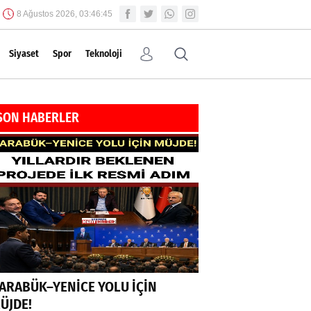
8 Ağustos 2026, 03:46:45
Siyaset
Spor
Teknoloji
SON HABERLER
ARABÜK–YENİCE YOLU İÇİN
ÜJDE!