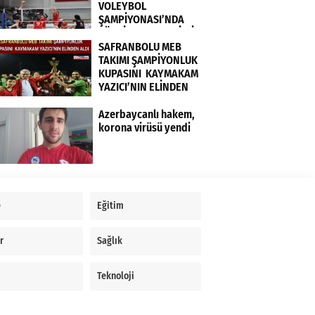
VOLEYBOL
ŞAMPİYONASI’NDA
TÜRKİYE KADIN MİLLİ
TAKIMI FRANSA’YI 3-0
SAFRANBOLU MEB
MAĞLUP ETTİ
TAKIMI ŞAMPİYONLUK
KUPASINI KAYMAKAM
YAZICI’NIN ELİNDEN
ALDI
Azerbaycanlı hakem,
korona virüsü yendi
e
Eğitim
r
Sağlık
Teknoloji