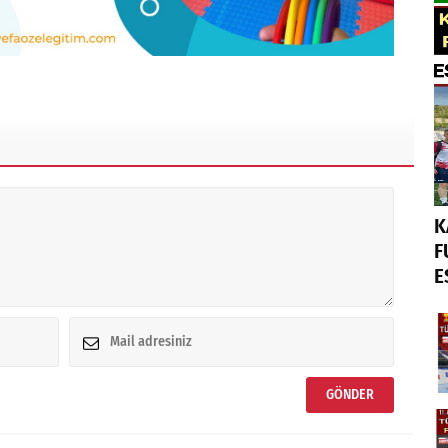
K
F
E