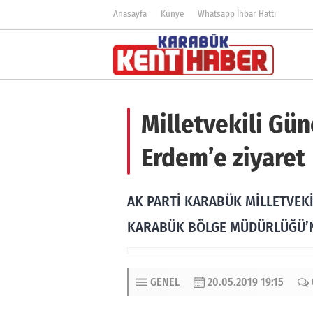
Anasayfa
Künye
Whatsapp İhbar Hattı
Milletvekili Gü
Erdem’e ziyaret
AK PARTİ KARABÜK MİLLETVEKİ
KARABÜK BÖLGE MÜDÜRLÜĞÜ’NÜ
GENEL
20.05.2019 19:15