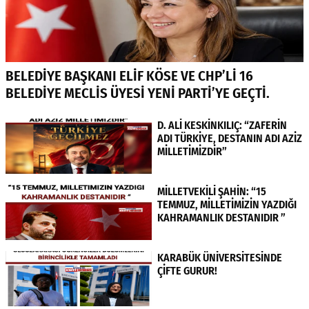
BELEDİYE BAŞKANI ELİF KÖSE VE CHP’Lİ 16
BELEDİYE MECLİS ÜYESİ YENİ PARTİ’YE GEÇTİ.
D. ALİ KESKİNKILIÇ: “ZAFERİN
ADI TÜRKİYE, DESTANIN ADI AZİZ
MİLLETİMİZDİR”
MİLLETVEKİLİ ŞAHİN: “15
TEMMUZ, MİLLETİMİZİN YAZDIĞI
KAHRAMANLIK DESTANIDIR ”
KARABÜK ÜNİVERSİTESİNDE
ÇİFTE GURUR!