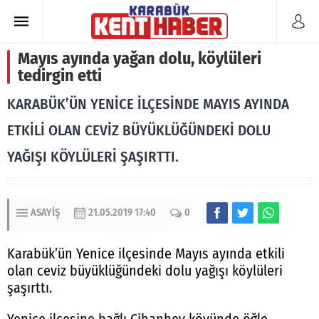
Mayıs ayında yağan dolu, köylüleri
tedirgin etti
KARABÜK’ÜN YENİCE İLÇESİNDE MAYIS AYINDA
ETKİLİ OLAN CEVİZ BÜYÜKLÜĞÜNDEKİ DOLU
YAĞIŞI KÖYLÜLERİ ŞAŞIRTTI.
ASAYIŞ
21.05.2019 17:40
0
Karabük’ün Yenice ilçesinde Mayıs ayında etkili
olan ceviz büyüklüğündeki dolu yağışı köylüleri
şaşırttı.