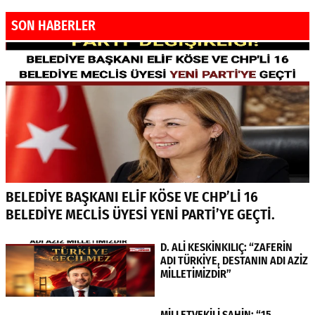
SON HABERLER
BELEDİYE BAŞKANI ELİF KÖSE VE CHP’Lİ 16
BELEDİYE MECLİS ÜYESİ YENİ PARTİ’YE GEÇTİ.
D. ALİ KESKİNKILIÇ: “ZAFERİN
ADI TÜRKİYE, DESTANIN ADI AZİZ
MİLLETİMİZDİR”
MİLLETVEKİLİ ŞAHİN: “15