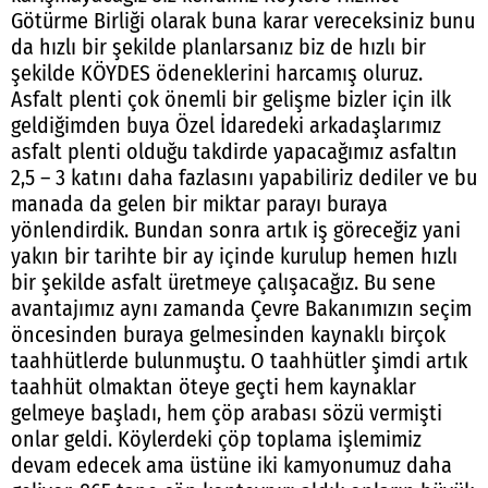
Götürme Birliği olarak buna karar vereceksiniz bunu
da hızlı bir şekilde planlarsanız biz de hızlı bir
şekilde KÖYDES ödeneklerini harcamış oluruz.
Asfalt plenti çok önemli bir gelişme bizler için ilk
geldiğimden buya Özel İdaredeki arkadaşlarımız
asfalt plenti olduğu takdirde yapacağımız asfaltın
2,5 – 3 katını daha fazlasını yapabiliriz dediler ve bu
manada da gelen bir miktar parayı buraya
yönlendirdik. Bundan sonra artık iş göreceğiz yani
yakın bir tarihte bir ay içinde kurulup hemen hızlı
bir şekilde asfalt üretmeye çalışacağız. Bu sene
avantajımız aynı zamanda Çevre Bakanımızın seçim
öncesinden buraya gelmesinden kaynaklı birçok
taahhütlerde bulunmuştu. O taahhütler şimdi artık
taahhüt olmaktan öteye geçti hem kaynaklar
gelmeye başladı, hem çöp arabası sözü vermişti
onlar geldi. Köylerdeki çöp toplama işlemimiz
devam edecek ama üstüne iki kamyonumuz daha