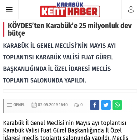
KÖYDES’ten Karabük’e 25 milyonluk dev
bütçe
KARABÜK İL GENEL MECLİSİ’NİN MAYIS AYI
TOPLANTISI KARABÜK VALİSİ FUAT GÜREL
BAŞKANLIĞINDA İL ÖZEL İDARESİ MECLİS
TOPLANTI SALONUNDA YAPILDI.
GENEL
02.05.2019 16:10
0
Karabük İl Genel Meclisi’nin Mayıs ayı toplantısı
Karabük Valisi Fuat Gürel Başkanlığında İl Özel
İdaresi meclis toplantı salonunda yapıldı. Meclis