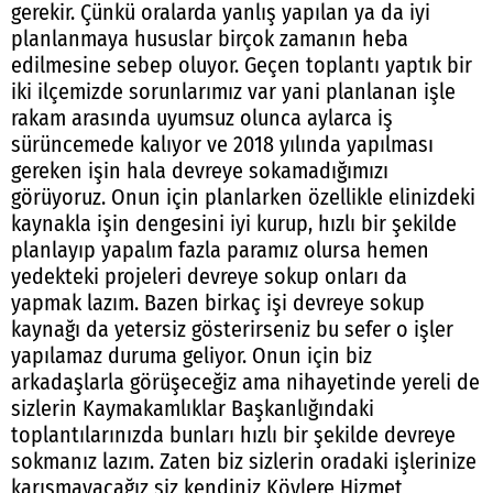
gerekir. Çünkü oralarda yanlış yapılan ya da iyi
planlanmaya hususlar birçok zamanın heba
edilmesine sebep oluyor. Geçen toplantı yaptık bir
iki ilçemizde sorunlarımız var yani planlanan işle
rakam arasında uyumsuz olunca aylarca iş
sürüncemede kalıyor ve 2018 yılında yapılması
gereken işin hala devreye sokamadığımızı
görüyoruz. Onun için planlarken özellikle elinizdeki
kaynakla işin dengesini iyi kurup, hızlı bir şekilde
planlayıp yapalım fazla paramız olursa hemen
yedekteki projeleri devreye sokup onları da
yapmak lazım. Bazen birkaç işi devreye sokup
kaynağı da yetersiz gösterirseniz bu sefer o işler
yapılamaz duruma geliyor. Onun için biz
arkadaşlarla görüşeceğiz ama nihayetinde yereli de
sizlerin Kaymakamlıklar Başkanlığındaki
toplantılarınızda bunları hızlı bir şekilde devreye
sokmanız lazım. Zaten biz sizlerin oradaki işlerinize
karışmayacağız siz kendiniz Köylere Hizmet