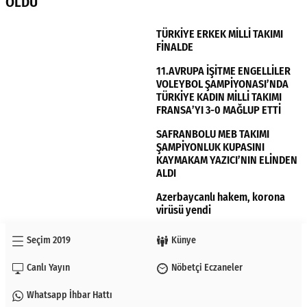
OLDU
TÜRKİYE ERKEK MİLLİ TAKIMI
FİNALDE
11.AVRUPA İŞİTME ENGELLİLER
VOLEYBOL ŞAMPİYONASI’NDA
TÜRKİYE KADIN MİLLİ TAKIMI
FRANSA’YI 3-0 MAĞLUP ETTİ
SAFRANBOLU MEB TAKIMI
ŞAMPİYONLUK KUPASINI
KAYMAKAM YAZICI’NIN ELİNDEN
ALDI
Azerbaycanlı hakem, korona
virüsü yendi
Seçim 2019
Künye
Canlı Yayın
Nöbetçi Eczaneler
Whatsapp İhbar Hattı