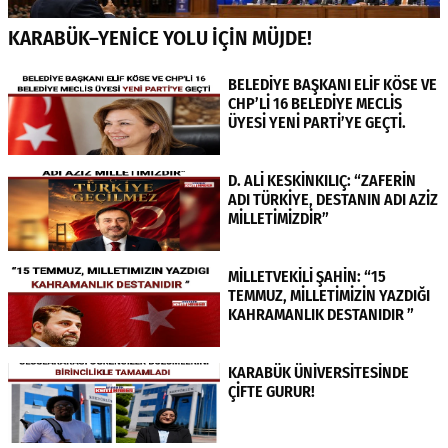
KARABÜK–YENİCE YOLU İÇİN MÜJDE!
BELEDİYE BAŞKANI ELİF KÖSE VE
CHP’Lİ 16 BELEDİYE MECLİS
ÜYESİ YENİ PARTİ’YE GEÇTİ.
D. ALİ KESKİNKILIÇ: “ZAFERİN
ADI TÜRKİYE, DESTANIN ADI AZİZ
MİLLETİMİZDİR”
MİLLETVEKİLİ ŞAHİN: “15
TEMMUZ, MİLLETİMİZİN YAZDIĞI
KAHRAMANLIK DESTANIDIR ”
KARABÜK ÜNİVERSİTESİNDE
ÇİFTE GURUR!