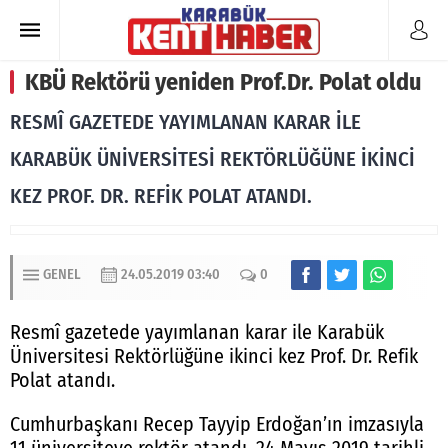
KBÜ Rektörü yeniden Prof.Dr. Polat oldu
RESMÎ GAZETEDE YAYIMLANAN KARAR İLE
KARABÜK ÜNİVERSİTESİ REKTÖRLÜĞÜNE İKİNCİ
KEZ PROF. DR. REFİK POLAT ATANDI.
GENEL
24.05.2019 03:40
0
Resmî gazetede yayımlanan karar ile Karabük
Üniversitesi Rektörlüğüne ikinci kez Prof. Dr. Refik
Polat atandı.
Cumhurbaşkanı Recep Tayyip Erdoğan’ın imzasıyla