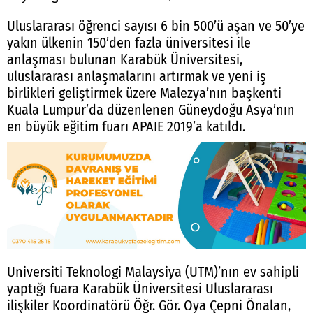
Uluslararası öğrenci sayısı 6 bin 500’ü aşan ve 50’ye
yakın ülkenin 150’den fazla üniversitesi ile
anlaşması bulunan Karabük Üniversitesi,
uluslararası anlaşmalarını artırmak ve yeni iş
birlikleri geliştirmek üzere Malezya’nın başkenti
Kuala Lumpur’da düzenlenen Güneydoğu Asya’nın
en büyük eğitim fuarı APAIE 2019’a katıldı.
Universiti Teknologi Malaysiya (UTM)’nın ev sahipli
yaptığı fuara Karabük Üniversitesi Uluslararası
ilişkiler Koordinatörü Öğr. Gör. Oya Çepni Önalan,