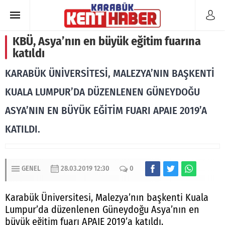
KBÜ, Asya’nın en büyük eğitim fuarına
katıldı
KARABÜK ÜNİVERSİTESİ, MALEZYA’NIN BAŞKENTİ
KUALA LUMPUR’DA DÜZENLENEN GÜNEYDOĞU
ASYA’NIN EN BÜYÜK EĞİTİM FUARI APAIE 2019’A
KATILDI.
GENEL
28.03.2019 12:30
0
Karabük Üniversitesi, Malezya’nın başkenti Kuala
Lumpur’da düzenlenen Güneydoğu Asya’nın en
büyük eğitim fuarı APAIE 2019’a katıldı.