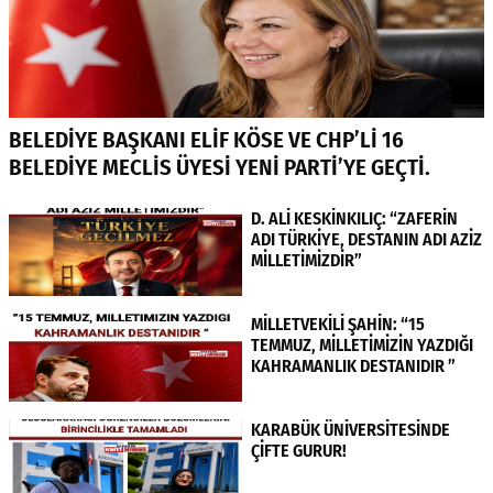
BELEDİYE BAŞKANI ELİF KÖSE VE CHP’Lİ 16
BELEDİYE MECLİS ÜYESİ YENİ PARTİ’YE GEÇTİ.
D. ALİ KESKİNKILIÇ: “ZAFERİN
ADI TÜRKİYE, DESTANIN ADI AZİZ
MİLLETİMİZDİR”
MİLLETVEKİLİ ŞAHİN: “15
TEMMUZ, MİLLETİMİZİN YAZDIĞI
KAHRAMANLIK DESTANIDIR ”
KARABÜK ÜNİVERSİTESİNDE
ÇİFTE GURUR!