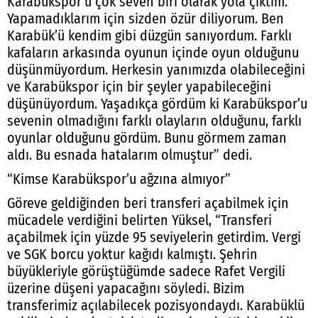
Karabükspor’u çok seven biri olarak yola çıktım.
Yapamadıklarım için sizden özür diliyorum. Ben
Karabük’ü kendim gibi düzgün sanıyordum. Farklı
kafaların arkasında oyunun içinde oyun olduğunu
düşünmüyordum. Herkesin yanımızda olabileceğini
ve Karabükspor için bir şeyler yapabileceğini
düşünüyordum. Yaşadıkça gördüm ki Karabükspor’u
sevenin olmadığını farklı olayların olduğunu, farklı
oyunlar olduğunu gördüm. Bunu görmem zaman
aldı. Bu esnada hatalarım olmuştur” dedi.
“Kimse Karabükspor’u ağzına almıyor”
Göreve geldiğinden beri transferi açabilmek için
mücadele verdiğini belirten Yüksel, “Transferi
açabilmek için yüzde 95 seviyelerin getirdim. Vergi
ve SGK borcu yoktur kağıdı kalmıştı. Şehrin
büyükleriyle görüştüğümde sadece Rafet Vergili
üzerine düşeni yapacağını söyledi. Bizim
transferimiz açılabilecek pozisyondaydı. Karabüklü