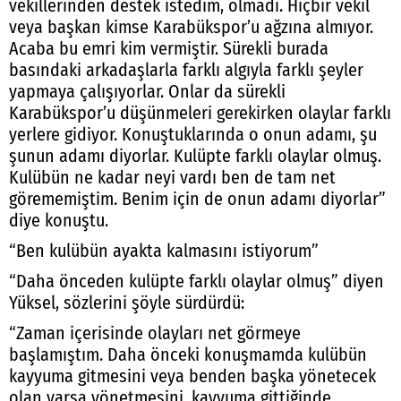
vekillerinden destek istedim, olmadı. Hiçbir vekil
veya başkan kimse Karabükspor’u ağzına almıyor.
Acaba bu emri kim vermiştir. Sürekli burada
basındaki arkadaşlarla farklı algıyla farklı şeyler
yapmaya çalışıyorlar. Onlar da sürekli
Karabükspor’u düşünmeleri gerekirken olaylar farklı
yerlere gidiyor. Konuştuklarında o onun adamı, şu
şunun adamı diyorlar. Kulüpte farklı olaylar olmuş.
Kulübün ne kadar neyi vardı ben de tam net
görememiştim. Benim için de onun adamı diyorlar”
diye konuştu.
“Ben kulübün ayakta kalmasını istiyorum”
“Daha önceden kulüpte farklı olaylar olmuş” diyen
Yüksel, sözlerini şöyle sürdürdü:
“Zaman içerisinde olayları net görmeye
başlamıştım. Daha önceki konuşmamda kulübün
kayyuma gitmesini veya benden başka yönetecek
olan varsa yönetmesini, kayyuma gittiğinde