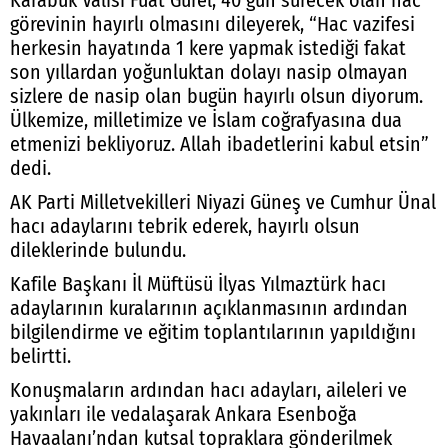
Karabük Valisi Fuat Gürel, 40 gün sürecek olan hac
görevinin hayırlı olmasını dileyerek, “Hac vazifesi
herkesin hayatında 1 kere yapmak istediği fakat
son yıllardan yoğunluktan dolayı nasip olmayan
sizlere de nasip olan bugün hayırlı olsun diyorum.
Ülkemize, milletimize ve İslam coğrafyasına dua
etmenizi bekliyoruz. Allah ibadetlerini kabul etsin”
dedi.
AK Parti Milletvekilleri Niyazi Güneş ve Cumhur Ünal
hacı adaylarını tebrik ederek, hayırlı olsun
dileklerinde bulundu.
Kafile Başkanı İl Müftüsü İlyas Yılmaztürk hacı
adaylarının kuralarının açıklanmasının ardından
bilgilendirme ve eğitim toplantılarının yapıldığını
belirtti.
Konuşmaların ardından hacı adayları, aileleri ve
yakınları ile vedalaşarak Ankara Esenboğa
Havaalanı’ndan kutsal topraklara gönderilmek