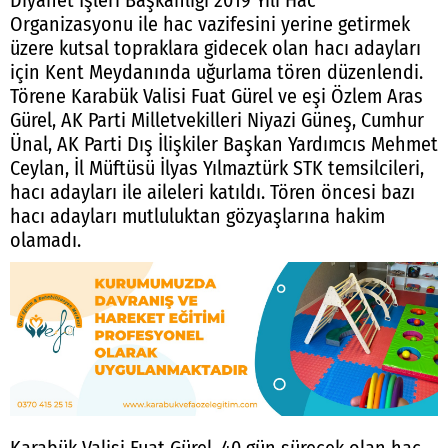
Diyanet İşleri Başkanlığı 2019 Yılı Hac
Organizasyonu ile hac vazifesini yerine getirmek
üzere kutsal topraklara gidecek olan hacı adayları
için Kent Meydanında uğurlama tören düzenlendi.
Törene Karabük Valisi Fuat Gürel ve eşi Özlem Aras
Gürel, AK Parti Milletvekilleri Niyazi Güneş, Cumhur
Ünal, AK Parti Dış İlişkiler Başkan Yardımcıs Mehmet
Ceylan, İl Müftüsü İlyas Yılmaztürk STK temsilcileri,
hacı adayları ile aileleri katıldı. Tören öncesi bazı
hacı adayları mutluluktan gözyaşlarına hakim
olamadı.