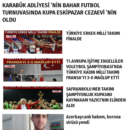
KARABÜK ADLİYESİ ’NİN BAHAR FUTBOL
TURNUVASINDA KUPA ESKİPAZAR CEZAEVİ ’NİN
OLDU
TÜRKİYE ERKEK MİLLİ TAKIMI
FİNALDE
11.AVRUPA İŞİTME ENGELLİLER
VOLEYBOL ŞAMPİYONASI’NDA
TÜRKİYE KADIN MİLLİ TAKIMI
FRANSA’YI 3-0 MAĞLUP ETTİ
SAFRANBOLU MEB TAKIMI
ŞAMPİYONLUK KUPASINI
KAYMAKAM YAZICI’NIN ELİNDEN
ALDI
Azerbaycanlı hakem, korona
virüsü yendi