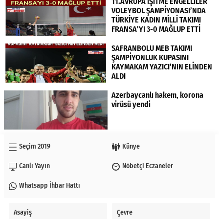
11.AVRUPA İŞİTME ENGELLİLER
VOLEYBOL ŞAMPİYONASI’NDA
TÜRKİYE KADIN MİLLİ TAKIMI
FRANSA’YI 3-0 MAĞLUP ETTİ
SAFRANBOLU MEB TAKIMI
ŞAMPİYONLUK KUPASINI
KAYMAKAM YAZICI’NIN ELİNDEN
ALDI
Azerbaycanlı hakem, korona
virüsü yendi
Seçim 2019
Künye
Canlı Yayın
Nöbetçi Eczaneler
Whatsapp İhbar Hattı
Asayiş
Çevre