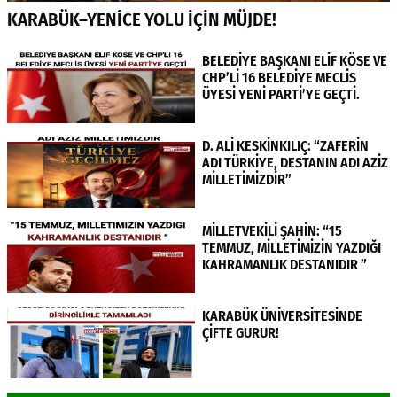
KARABÜK–YENİCE YOLU İÇİN MÜJDE!
BELEDİYE BAŞKANI ELİF KÖSE VE
CHP’Lİ 16 BELEDİYE MECLİS
ÜYESİ YENİ PARTİ’YE GEÇTİ.
D. ALİ KESKİNKILIÇ: “ZAFERİN
ADI TÜRKİYE, DESTANIN ADI AZİZ
MİLLETİMİZDİR”
MİLLETVEKİLİ ŞAHİN: “15
TEMMUZ, MİLLETİMİZİN YAZDIĞI
KAHRAMANLIK DESTANIDIR ”
KARABÜK ÜNİVERSİTESİNDE
ÇİFTE GURUR!