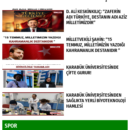
D. ALİ KESKİNKILIÇ: “ZAFERİN
ADI TÜRKİYE, DESTANIN ADI AZİZ
MİLLETİMİZDİR”
MİLLETVEKİLİ ŞAHİN: “15
TEMMUZ, MİLLETİMİZİN YAZDIĞI
KAHRAMANLIK DESTANIDIR ”
KARABÜK ÜNİVERSİTESİNDE
ÇİFTE GURUR!
KARABÜK ÜNİVERSİTESİNDEN
SAĞLIKTA YERLİ BİYOTEKNOLOJİ
HAMLESİ
SPOR