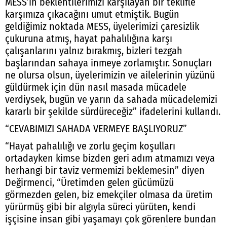
MESS’in beklentilerimizi karşılayan bir teklifle
karşımıza çıkacağını umut etmiştik. Bugün
geldiğimiz noktada MESS, üyelerimizi çaresizlik
çukuruna atmış, hayat pahalılığına karşı
çalışanlarını yalnız bırakmış, bizleri tezgah
başlarından sahaya inmeye zorlamıştır. Sonuçları
ne olursa olsun, üyelerimizin ve ailelerinin yüzünü
güldürmek için dün nasıl masada mücadele
verdiysek, bugün ve yarın da sahada mücadelemizi
kararlı bir şekilde sürdüreceğiz” ifadelerini kullandı.
“CEVABIMIZI SAHADA VERMEYE BAŞLIYORUZ”
“Hayat pahalılığı ve zorlu geçim koşulları
ortadayken kimse bizden geri adım atmamızı veya
herhangi bir taviz vermemizi beklemesin” diyen
Değirmenci, “Üretimden gelen gücümüzü
görmezden gelen, biz emekçiler olmasa da üretim
yürürmüş gibi bir algıyla süreci yürüten, kendi
işçisine insan gibi yaşamayı çok görenlere bundan