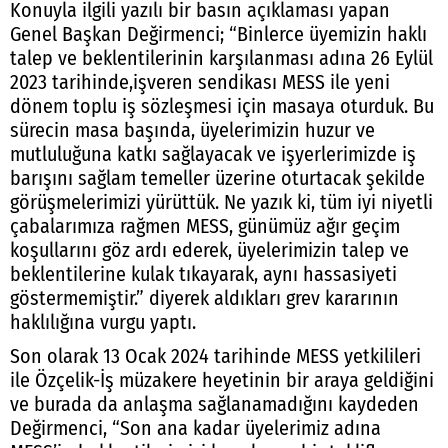
Konuyla ilgili yazılı bir basın açıklaması yapan
Genel Başkan Değirmenci; “Binlerce üyemizin haklı
talep ve beklentilerinin karşılanması adına 26 Eylül
2023 tarihinde,işveren sendikası MESS ile yeni
dönem toplu iş sözleşmesi için masaya oturduk. Bu
sürecin masa başında, üyelerimizin huzur ve
mutluluğuna katkı sağlayacak ve işyerlerimizde iş
barışını sağlam temeller üzerine oturtacak şekilde
görüşmelerimizi yürüttük. Ne yazık ki, tüm iyi niyetli
çabalarımıza rağmen MESS, günümüz ağır geçim
koşullarını göz ardı ederek, üyelerimizin talep ve
beklentilerine kulak tıkayarak, aynı hassasiyeti
göstermemiştir.” diyerek aldıkları grev kararının
haklılığına vurgu yaptı.
Son olarak 13 Ocak 2024 tarihinde MESS yetkilileri
ile Özçelik-İş müzakere heyetinin bir araya geldiğini
ve burada da anlaşma sağlanamadığını kaydeden
Değirmenci, “Son ana kadar üyelerimiz adına