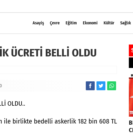
Asayiş
Çevre
Eğitim
Ekonomi
Kültür
Sağlık
İK ÜCRETİ BELLİ OLDU
0
Lİ OLDU..
le birlikte bedelli askerlik 182 bin 608 TL
B
C