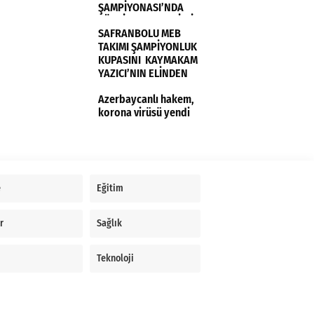
ŞAMPİYONASI’NDA
TÜRKİYE KADIN MİLLİ
SAFRANBOLU MEB
TAKIMI FRANSA’YI 3-0
TAKIMI ŞAMPİYONLUK
MAĞLUP ETTİ
KUPASINI KAYMAKAM
YAZICI’NIN ELİNDEN
ALDI
Azerbaycanlı hakem,
korona virüsü yendi
e
Eğitim
r
Sağlık
Teknoloji