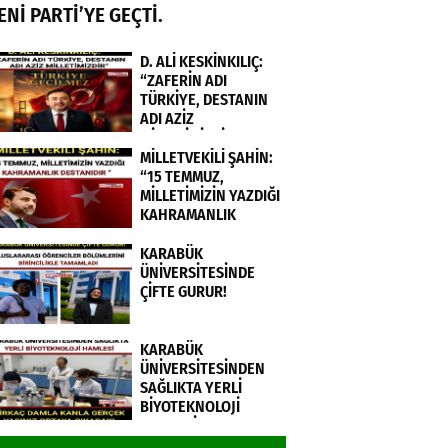
ENİ PARTİ’YE GEÇTİ.
D. ALİ KESKİNKILIÇ:
“ZAFERİN ADI
TÜRKİYE, DESTANIN
ADI AZİZ
MİLLETİMİZDİR”
MİLLETVEKİLİ ŞAHİN:
“15 TEMMUZ,
MİLLETİMİZİN YAZDIĞI
KAHRAMANLIK
DESTANIDIR ”
KARABÜK
ÜNİVERSİTESİNDE
ÇİFTE GURUR!
KARABÜK
ÜNİVERSİTESİNDEN
SAĞLIKTA YERLİ
BİYOTEKNOLOJİ
HAMLESİ