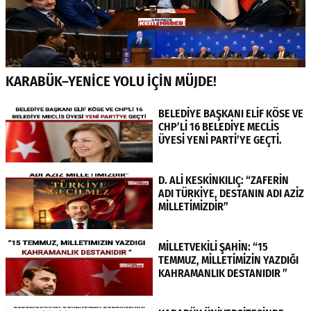
KARABÜK–YENİCE YOLU İÇİN MÜJDE!
BELEDİYE BAŞKANI ELİF KÖSE VE
CHP’Lİ 16 BELEDİYE MECLİS
ÜYESİ YENİ PARTİ’YE GEÇTİ.
D. ALİ KESKİNKILIÇ: “ZAFERİN
ADI TÜRKİYE, DESTANIN ADI AZİZ
MİLLETİMİZDİR”
MİLLETVEKİLİ ŞAHİN: “15
TEMMUZ, MİLLETİMİZİN YAZDIĞI
KAHRAMANLIK DESTANIDIR ”