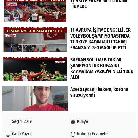
TÜRKİYE ERKEK MİLLİ TAKIMI
FİNALDE
11.AVRUPA İŞİTME ENGELLİLER
VOLEYBOL ŞAMPİYONASI’NDA
TÜRKİYE KADIN MİLLİ TAKIMI
FRANSA’YI 3-0 MAĞLUP ETTİ
SAFRANBOLU MEB TAKIMI
ŞAMPİYONLUK KUPASINI
KAYMAKAM YAZICI’NIN ELİNDEN
ALDI
Azerbaycanlı hakem, korona
virüsü yendi
Seçim 2019
Künye
Canlı Yayın
Nöbetçi Eczaneler