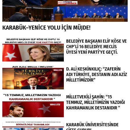
KARABÜK–YENİCE YOLU İÇİN MÜJDE!
BELEDİYE BAŞKANI ELİF KÖSE VE
CHP’Lİ 16 BELEDİYE MECLİS
ÜYESİ YENİ PARTİ’YE GEÇTİ.
D. ALİ KESKİNKILIÇ: “ZAFERİN
ADI TÜRKİYE, DESTANIN ADI AZİZ
MİLLETİMİZDİR”
MİLLETVEKİLİ ŞAHİN: “15
TEMMUZ, MİLLETİMİZİN YAZDIĞI
KAHRAMANLIK DESTANIDIR ”
KARABÜK ÜNİVERSİTESİNDE