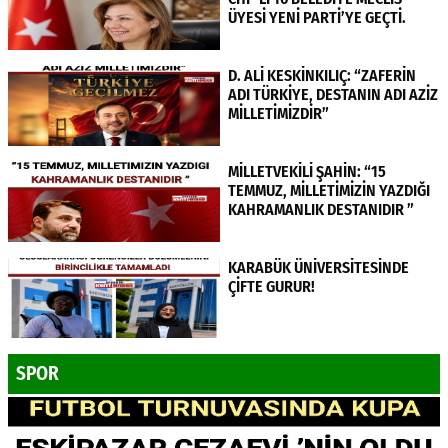
ÜYESİ YENİ PARTİ’YE GEÇTİ.
D. ALİ KESKİNKILIÇ: “ZAFERİN
ADI TÜRKİYE, DESTANIN ADI AZİZ
MİLLETİMİZDİR”
MİLLETVEKİLİ ŞAHİN: “15
TEMMUZ, MİLLETİMİZİN YAZDIĞI
KAHRAMANLIK DESTANIDIR ”
KARABÜK ÜNİVERSİTESİNDE
ÇİFTE GURUR!
SPOR