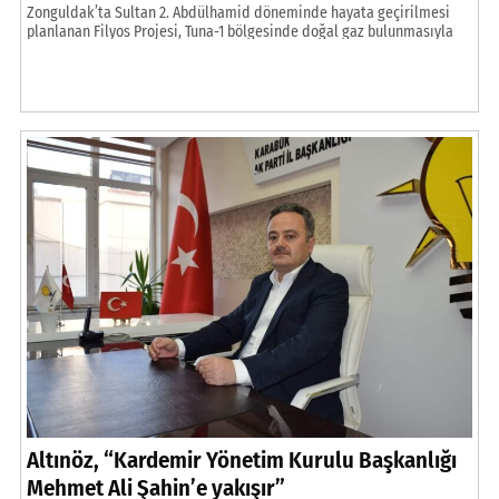
Zonguldak’ta Sultan 2. Abdülhamid döneminde hayata geçirilmesi
planlanan Filyos Projesi, Tuna-1 bölgesinde doğal gaz bulunmasıyla
birlikte önem kazandı. Fatih Sondaj gemisine lojistik desteğin
sağlandığı Filyos Liman inşaatındaki çalışmalar ise tüm hızıyla
sürüyor. Osmanlı Padişahı Sultan 2. Abdülhamid döneminde hayata
geçirilmesi planlanan ancak günümüze kadar gerçekleştirilemeyen
Filyos Projesi kapsamındaki 25 milyon ton kapasiteli Filyos Liman
Projesi’nde […]
Altınöz, “Kardemir Yönetim Kurulu Başkanlığı
Mehmet Ali Şahin’e yakışır”