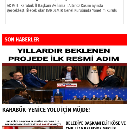
AK Parti Karabük İl Başkanı Av. İsmail Altınöz Kasım ayında
gerçekleştirilecek olan KARDEMİR Genel Kurulunda Yönetim Kurulu
Başkanlığının Cumhurbaşkanlığı Yüksek İstişare Kurulu Üyesi (YİK)
Mehmet Ali Şahin’e yakışacağını söyledi. AK Parti Karabük İl Başkanı
İsmail Altınöz, “2003 yılında dönemin Başbakanı olan
Cumhurbaşkanımız ve Genel Başkanımız Sayın Recep Tayyip Erdoğan
ile Devlet Bakanı ve Başbakan Yardımcısı […]
SON HABERLER
KARABÜK–YENİCE YOLU İÇİN MÜJDE!
BELEDİYE BAŞKANI ELİF KÖSE VE
CHP’Lİ 16 BELEDİYE MECLİS