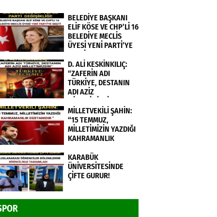
BELEDİYE BAŞKANI
ELİF KÖSE VE CHP’Lİ 16
BELEDİYE MECLİS
ÜYESİ YENİ PARTİ’YE
GEÇTİ.
D. ALİ KESKİNKILIÇ:
“ZAFERİN ADI
TÜRKİYE, DESTANIN
ADI AZİZ
MİLLETİMİZDİR”
MİLLETVEKİLİ ŞAHİN:
“15 TEMMUZ,
MİLLETİMİZİN YAZDIĞI
KAHRAMANLIK
DESTANIDIR ”
KARABÜK
ÜNİVERSİTESİNDE
ÇİFTE GURUR!
SPOR