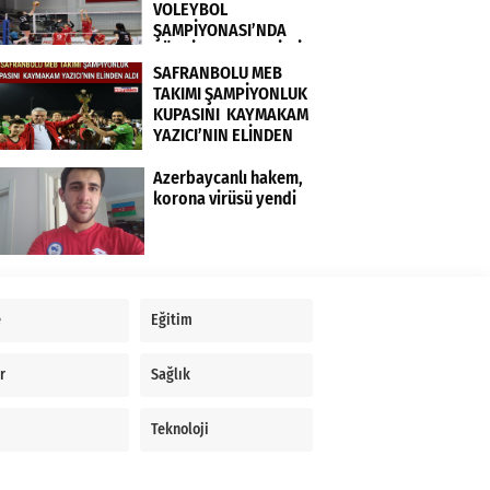
VOLEYBOL
ŞAMPİYONASI’NDA
TÜRKİYE KADIN MİLLİ
TAKIMI FRANSA’YI 3-0
SAFRANBOLU MEB
MAĞLUP ETTİ
TAKIMI ŞAMPİYONLUK
KUPASINI KAYMAKAM
YAZICI’NIN ELİNDEN
ALDI
Azerbaycanlı hakem,
korona virüsü yendi
e
Eğitim
r
Sağlık
Teknoloji