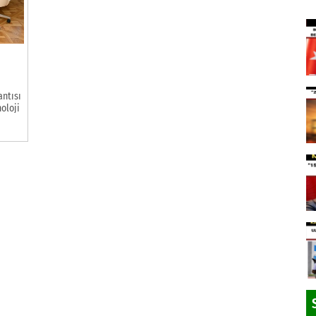
antısı
noloji
arabük
anı ve
dürü
Emin
e