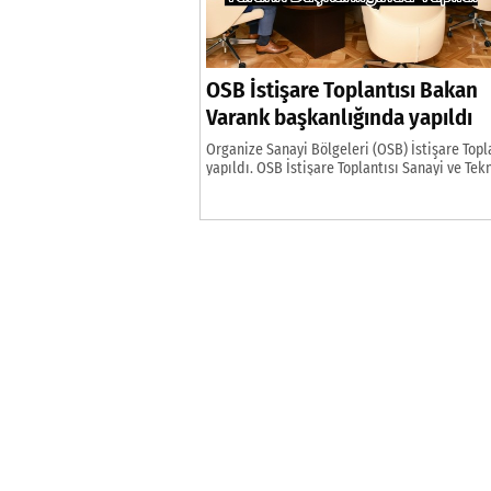
OSB İstişare Toplantısı Bakan
Varank başkanlığında yapıldı
Organize Sanayi Bölgeleri (OSB) İstişare Topl
yapıldı. OSB İstişare Toplantısı Sanayi ve Tek
Bakanı Mustafa Varank başkanlığında Video
Konferans Sistemi (VKS) üzerinden yapıldı. K
Organize Sanayi Bölgesi Yönetim Kurulu Başk
Karabük Valisi Fuat Gürel, Karabük Bölge Mü
Alper Tolga Saka ve Eskipazar Bölge Müdürü 
Demir’in de katıldığı OSB Başkanları ve Bölg
Müdürleri toplantısında, […]