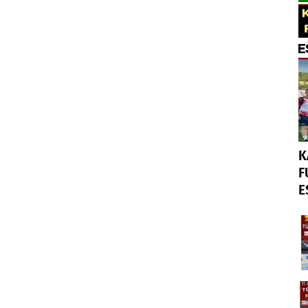
K
F
E