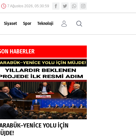
7 Ağustos 2026, 05:31:00
Siyaset
Spor
Teknoloji
SON HABERLER
ARABÜK–YENİCE YOLU İÇİN
ÜJDE!