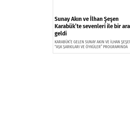
Sunay Akın ve İlhan Şeşen
Karabük’te sevenleri ile bir ar
geldi
KARABÜK’E GELEN SUNAY AKIN VE İLHAN ŞEŞE
“AŞK ŞARKILARI VE ÖYKÜLER” PROGRAMINDA
SEVENLERİYLE BİR ARAYA GELDİ.