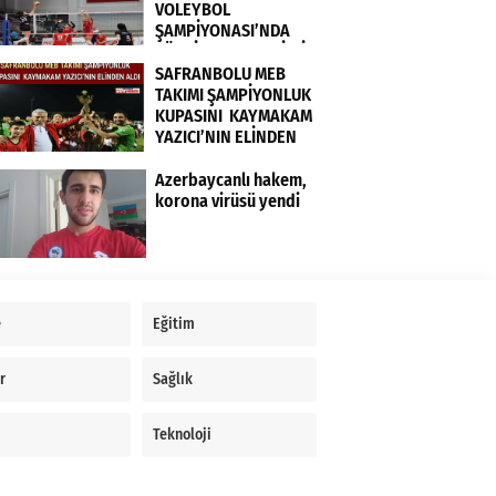
VOLEYBOL
ŞAMPİYONASI’NDA
TÜRKİYE KADIN MİLLİ
TAKIMI FRANSA’YI 3-0
SAFRANBOLU MEB
MAĞLUP ETTİ
TAKIMI ŞAMPİYONLUK
KUPASINI KAYMAKAM
YAZICI’NIN ELİNDEN
ALDI
Azerbaycanlı hakem,
korona virüsü yendi
e
Eğitim
r
Sağlık
Teknoloji