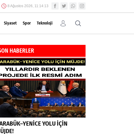
8 Ağustos 2026, 11:14:13
Siyaset
Spor
Teknoloji
SON HABERLER
ARABÜK–YENİCE YOLU İÇİN
ÜJDE!