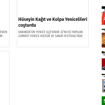
Hüseyin Kağıt ve Kolpa Yenicelileri
coşturdu
LENEN
KARABÜK’ÜN YENİCE İLÇESİNDE 22’NCİSİ YAPILAN
LM
ZÜMRÜT YENİCE KÜLTÜR VE SANAT FESTİVALİ’NDE
LENEN
SAHNE ALAN HÜSEYİN KAĞIT VE KOLPA
VATANDAŞLARA UNUTULMAZ BİR GECE YAŞATTI.