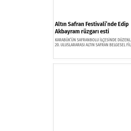
Altın Safran Festivali’nde Edip
Akbayram rüzgarı esti
KARABÜK’ÜN SAFRANBOLU İLÇESİNDE DÜZEN
20. ULUSLARARASI ALTIN SAFRAN BELGESEL Fİ
FESTİVALİ ETKİNLİKLERİ KAPSAMINDA DÜZEN
KONSERDE ÜNLÜ SANATÇI EDİP AKBAYRAM
SEVENLERİ İLE BİR ARAYA GELDİ.