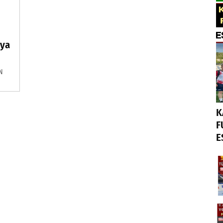
aya
N
K
F
E