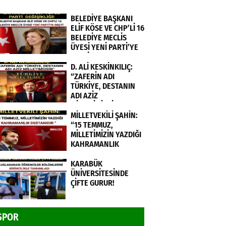
BELEDİYE BAŞKANI
ELİF KÖSE VE CHP’Lİ 16
BELEDİYE MECLİS
ÜYESİ YENİ PARTİ’YE
GEÇTİ.
D. ALİ KESKİNKILIÇ:
“ZAFERİN ADI
TÜRKİYE, DESTANIN
ADI AZİZ
MİLLETİMİZDİR”
MİLLETVEKİLİ ŞAHİN:
“15 TEMMUZ,
MİLLETİMİZİN YAZDIĞI
KAHRAMANLIK
DESTANIDIR ”
KARABÜK
ÜNİVERSİTESİNDE
ÇİFTE GURUR!
SPOR